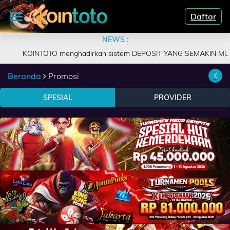
Daftar
NEWS :
BERANDA
NTOTO menghadirkan sistem DEPOSIT YANG SEMAKIN MUDAH Dengan FITU
DAFTAR
Beranda
Promosi
TOGEL
SPESIAL
PROVIDER
LIVE
CASINO
SLOT
GAMES
DEPOSIT
HISTORY
REFERRAL