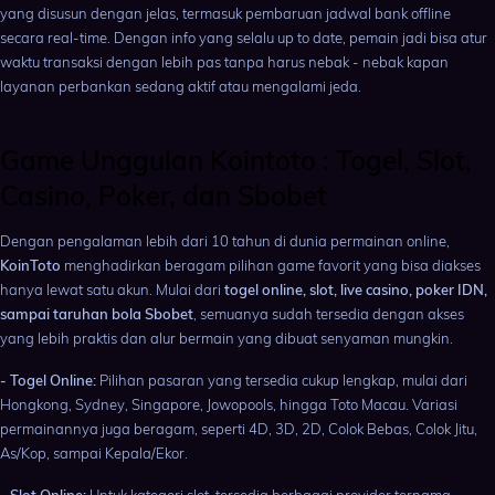
yang disusun dengan jelas, termasuk pembaruan jadwal bank offline
secara real-time. Dengan info yang selalu up to date, pemain jadi bisa atur
waktu transaksi dengan lebih pas tanpa harus nebak - nebak kapan
layanan perbankan sedang aktif atau mengalami jeda.
Game Unggulan Kointoto : Togel, Slot,
Casino, Poker, dan Sbobet
Dengan pengalaman lebih dari 10 tahun di dunia permainan online,
KoinToto
menghadirkan beragam pilihan game favorit yang bisa diakses
hanya lewat satu akun. Mulai dari
togel online, slot, live casino, poker IDN,
sampai taruhan bola Sbobet
, semuanya sudah tersedia dengan akses
yang lebih praktis dan alur bermain yang dibuat senyaman mungkin.
- Togel Online:
Pilihan pasaran yang tersedia cukup lengkap, mulai dari
Hongkong, Sydney, Singapore, Jowopools, hingga Toto Macau. Variasi
permainannya juga beragam, seperti 4D, 3D, 2D, Colok Bebas, Colok Jitu,
As/Kop, sampai Kepala/Ekor.