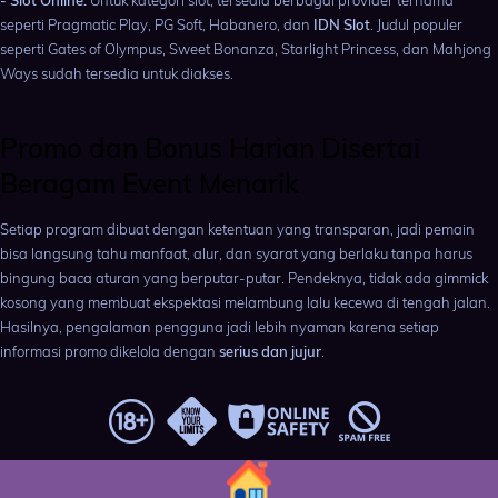
- Slot Online:
Untuk kategori slot, tersedia berbagai provider ternama
seperti Pragmatic Play, PG Soft, Habanero, dan
IDN Slot
. Judul populer
seperti Gates of Olympus, Sweet Bonanza, Starlight Princess, dan Mahjong
Ways sudah tersedia untuk diakses.
Promo dan Bonus Harian Disertai
Beragam Event Menarik
Setiap program dibuat dengan ketentuan yang transparan, jadi pemain
bisa langsung tahu manfaat, alur, dan syarat yang berlaku tanpa harus
bingung baca aturan yang berputar-putar. Pendeknya, tidak ada gimmick
kosong yang membuat ekspektasi melambung lalu kecewa di tengah jalan.
Hasilnya, pengalaman pengguna jadi lebih nyaman karena setiap
informasi promo dikelola dengan
serius dan jujur
.
2021 © KOINTOTO All right reserved