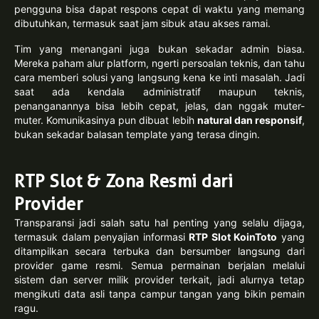
pengguna bisa dapat respons cepat di waktu yang memang
dibutuhkan, termasuk saat jam sibuk atau akses ramai.
Tim yang menangani juga bukan sekadar admin biasa.
Mereka paham alur platform, ngerti persoalan teknis, dan tahu
cara memberi solusi yang langsung kena ke inti masalah. Jadi
saat ada kendala administratif maupun teknis,
penanganannya bisa lebih cepat, jelas, dan nggak muter-
muter. Komunikasinya pun dibuat lebih
natural dan responsif
,
bukan sekadar balasan template yang terasa dingin.
RTP Slot & Zona Resmi dari
Provider
Transparansi jadi salah satu hal penting yang selalu dijaga,
termasuk dalam penyajian informasi
RTP Slot KoinToto
yang
ditampilkan secara terbuka dan bersumber langsung dari
provider game resmi. Semua permainan berjalan melalui
sistem dan server milik provider terkait, jadi alurnya tetap
mengikuti data asli tanpa campur tangan yang bikin pemain
ragu.