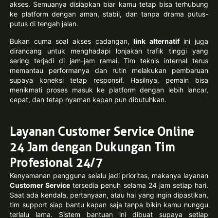
akses. Semuanya disiapkan biar kamu tetap bisa terhubung
ke platform dengan aman, stabil, dan tanpa drama putus-
putus di tengah jalan.
Bukan cuma soal akses cadangan,
link alternatif
ini juga
dirancang untuk menghadapi lonjakan trafik tinggi yang
sering terjadi di jam-jam ramai. Tim teknis internal terus
memantau performanya dan rutin melakukan pembaruan
supaya koneksi tetap responsif. Hasilnya, pemain bisa
menikmati proses masuk ke platform dengan lebih lancar,
cepat, dan tetap nyaman kapan pun dibutuhkan.
Layanan Customer Service Online
24 Jam dengan Dukungan Tim
Profesional 24/7
Kenyamanan pengguna selalu jadi prioritas, makanya layanan
Customer Service
tersedia penuh selama 24 jam setiap hari.
Saat ada kendala, pertanyaan, atau hal yang ingin dipastikan,
tim support siap bantu kapan saja tanpa bikin kamu nunggu
terlalu lama. Sistem bantuan ini dibuat supaya setiap