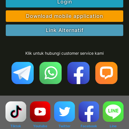
Login
Download mobile application
Link Alternatif
Klik untuk hubungi customer service kami
Tiktok
Youtube
Twitter
Facebook
Line